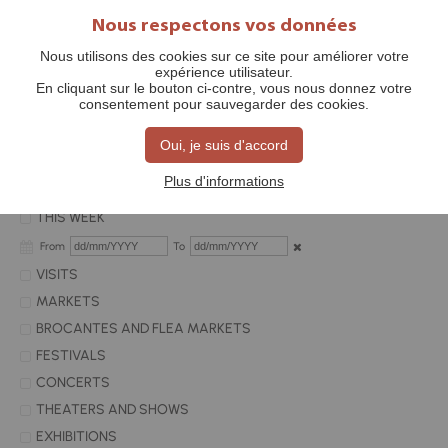
Nous respectons vos données
Nous utilisons des cookies sur ce site pour améliorer votre
expérience utilisateur.
EVENTS
En cliquant sur le bouton ci-contre, vous nous donnez votre
consentement pour sauvegarder des cookies.
Oui, je suis d'accord
JE RECHERCHE PAR CATÉGORIE
Plus d'informations
TODAY
THIS WEEK
From
To
VISITS
MARKETS
BROCANTES AND FLEA MARKETS
FESTIVALS
CONCERTS
THEATERS AND SHOWS
EXHIBITIONS