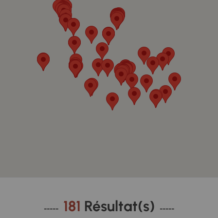
181
Résultat(s)