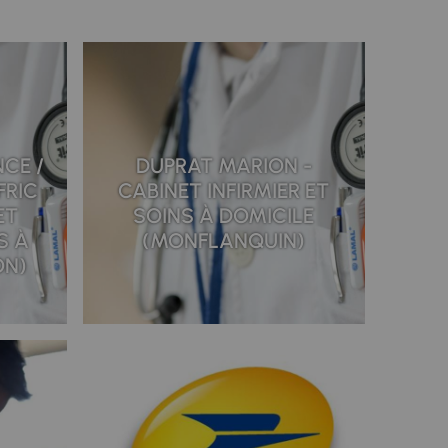
CE /
DUPRAT MARION -
FRIC
CABINET INFIRMIER ET
ET
SOINS À DOMICILE
S À
(MONFLANQUIN)
ON)