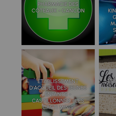
PHARMACIE DES
CÔTEAUX - CANCON
KI
G
M
S
ÉTABLISSEMENT
LE
D'ACCUEIL DES JEUNES
ENFANTS -
CASTILLONNÈS - LES
CASTI MINIS