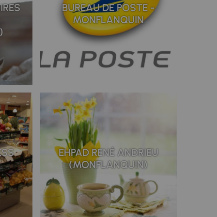
IRES
BUREAU DE POSTE -
MONFLANQUIN
)
ESS
EHPAD RENÉ ANDRIEU
(MONFLANQUIN)