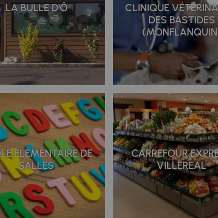
LA BULLE D'Ô
CLINIQUE VÉTÉRINA
DES BASTIDES
(MONFLANQUIN
LE ELÉMENTAIRE DE
CARREFOUR EXPR
SALLES
VILLEREAL