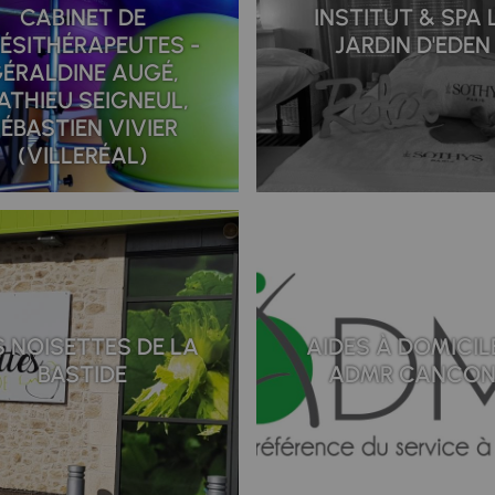
CABINET DE
INSTITUT & SPA 
NÉSITHÉRAPEUTES -
JARDIN D'EDEN
ÉRALDINE AUGÉ,
ATHIEU SEIGNEUL,
ÉBASTIEN VIVIER
(VILLERÉAL)
S NOISETTES DE LA
AIDES À DOMICILE
BASTIDE
ADMR CANCO