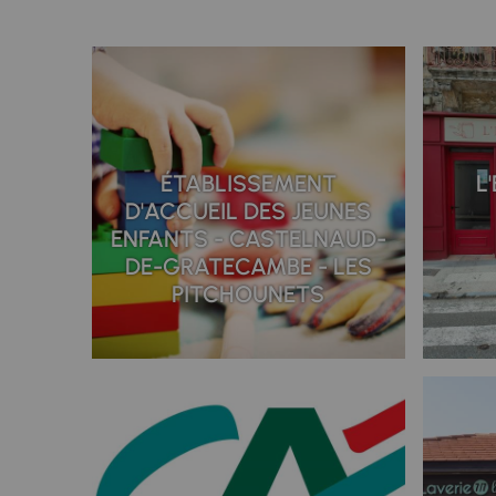
ÉTABLISSEMENT
L
D'ACCUEIL DES JEUNES
ENFANTS - CASTELNAUD-
DE-GRATECAMBE - LES
PITCHOUNETS