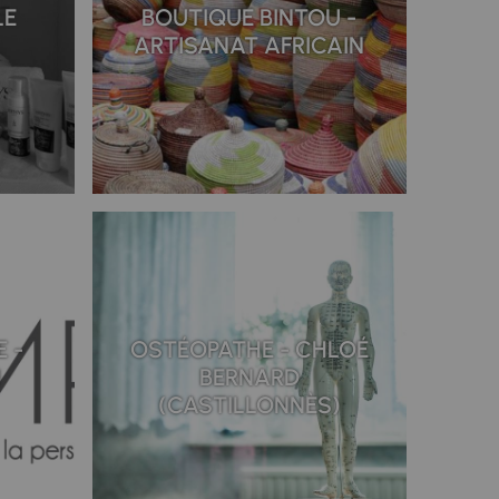
LE
BOUTIQUE BINTOU -
ARTISANAT AFRICAIN
 -
OSTÉOPATHE - CHLOÉ
N
BERNARD
(CASTILLONNÈS)