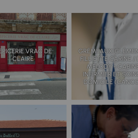
'EPICERIE VRAC DE
GRÉMEAUX CLÉMEN
CLAIRE
FILLIETTE CARINE / 
MÉLODY - CABIN
INFIRMIER ET SOIN
DOMICILE (CANC