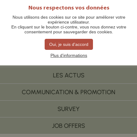
Nous respectons vos données
Nous utilisons des cookies sur ce site pour améliorer votre
expérience utilisateur.
Homepage
Pro space
Partner of the Tourist Office
En cliquant sur le bouton ci-contre, vous nous donnez votre
consentement pour sauvegarder des cookies.
THE TOURIST OFFICE
Oui, je suis d'accord
Plus d'informations
PARTNER OF THE TOURIST OFFICE
LES ACTUS
COMMUNICATION & PROMOTION
SURVEY
JOB OFFERS