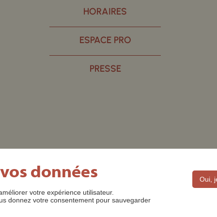
HORAIRES
ESPACE PRO
PRESSE
 vos données
Oui, 
améliorer votre expérience utilisateur.
DES ©2022
MENTIONS LÉGALES
CONTACT
POLITIQUE D
 nous donnez votre consentement pour sauvegarder